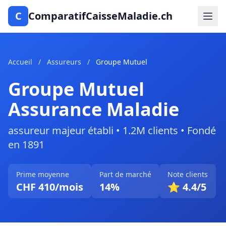
C
ComparatifCaisseMaladie.ch
Accueil
/
Assureurs
/
Groupe Mutuel
Groupe Mutuel
Assurance Maladie
assureur majeur établi • 1.2M clients • Fondé
en 1891
Prime moyenne
Part de marché
Note clients
CHF 410/mois
14%
⭐ 4.4/5