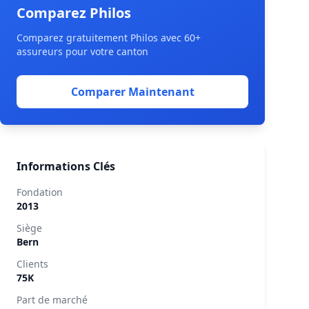
Comparez Philos
Comparez gratuitement Philos avec 60+
assureurs pour votre canton
Comparer Maintenant
Informations Clés
Fondation
2013
Siège
Bern
Clients
75K
Part de marché