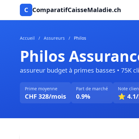
C
ComparatifCaisseMaladie.ch
Accueil
/
Assureurs
/
Philos
Philos Assuranc
assureur budget à primes basses • 75K cl
Prime moyenne
Part de marché
Note clien
CHF 328/mois
0.9%
⭐ 4.1/