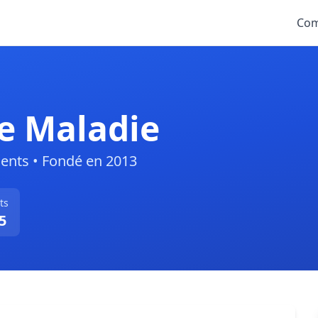
Com
e Maladie
ients • Fondé en 2013
ts
5