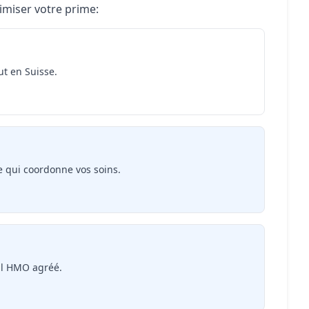
imiser votre prime:
ut en Suisse.
e qui coordonne vos soins.
al HMO agréé.