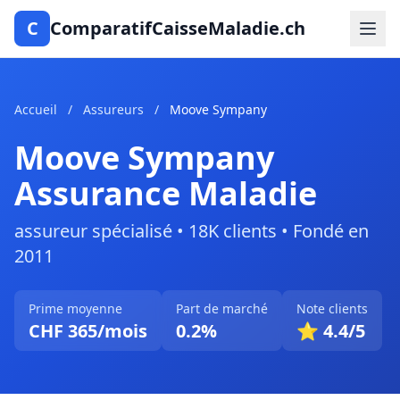
C
ComparatifCaisseMaladie.ch
Accueil
/
Assureurs
/
Moove Sympany
Moove Sympany
Assurance Maladie
assureur spécialisé • 18K clients • Fondé en
2011
Prime moyenne
Part de marché
Note clients
CHF 365/mois
0.2%
⭐ 4.4/5