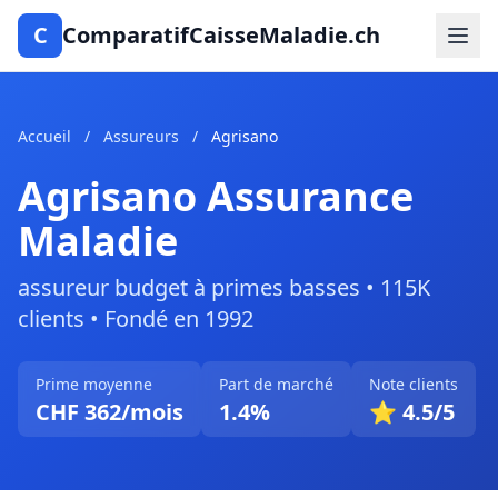
C
ComparatifCaisseMaladie.ch
Accueil
/
Assureurs
/
Agrisano
Agrisano Assurance
Maladie
assureur budget à primes basses • 115K
clients • Fondé en 1992
Prime moyenne
Part de marché
Note clients
CHF 362/mois
1.4%
⭐ 4.5/5